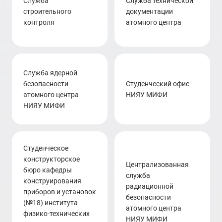
Служба
служба технической
строительного
документации
контроля
атомного центра
Служба ядерной
безопасности
студенческий офис
атомного центра
НИЯУ МИФИ
НИЯУ МИФИ
Студенческое
конструкторское
централизованная
бюро кафедры
служба
конструирования
радиационной
приборов и установок
безопасности
(№18) института
атомного центра
физико-технических
НИЯУ МИФИ