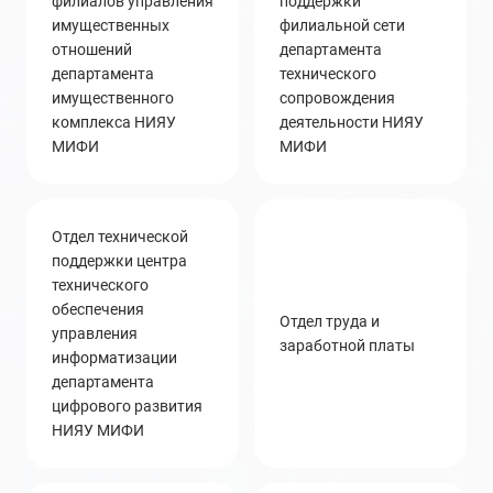
филиалов управления
поддержки
имущественных
филиальной сети
отношений
департамента
департамента
технического
имущественного
сопровождения
комплекса НИЯУ
деятельности НИЯУ
МИФИ
МИФИ
отдел технической
поддержки центра
технического
обеспечения
Отдел труда и
управления
заработной платы
информатизации
департамента
цифрового развития
НИЯУ МИФИ