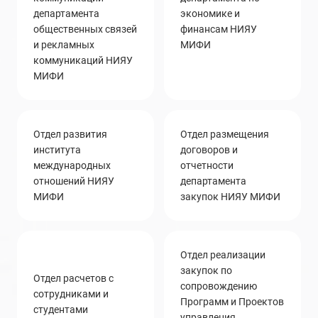
департамента
экономике и
общественных связей
финансам НИЯУ
и рекламных
МИФИ
коммуникаций НИЯУ
МИФИ
отдел развития
Отдел размещения
института
договоров и
международных
отчетности
отношений НИЯУ
департамента
МИФИ
закупок НИЯУ МИФИ
Отдел реализации
закупок по
отдел расчетов с
сопровождению
сотрудниками и
Программ и Проектов
студентами
управления