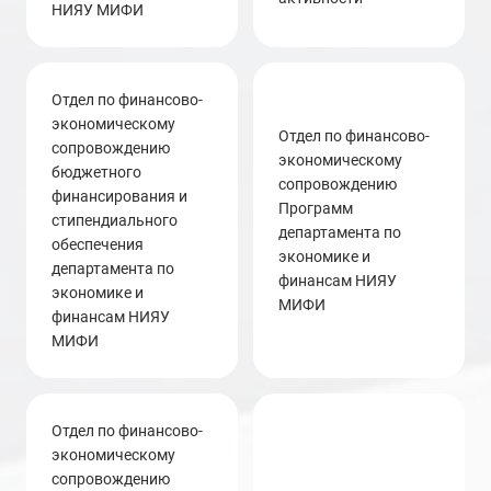
НИЯУ МИФИ
отдел по финансово-
экономическому
Отдел по финансово-
сопровождению
экономическому
бюджетного
сопровождению
финансирования и
Программ
стипендиального
департамента по
обеспечения
экономике и
департамента по
финансам НИЯУ
экономике и
МИФИ
финансам НИЯУ
МИФИ
отдел по финансово-
экономическому
сопровождению