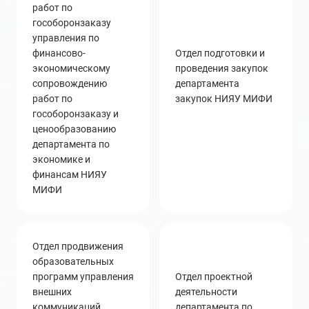
работ по
гособоронзаказу
управления по
финансово-
отдел подготовки и
экономическому
проведения закупок
сопровождению
департамента
работ по
закупок НИЯУ МИФИ
гособоронзаказу и
ценообразованию
департамента по
экономике и
финансам НИЯУ
МИФИ
отдел продвижения
образовательных
программ управления
Отдел проектной
внешних
деятельности
коммуникаций
департамента по