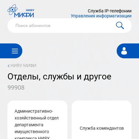
Служба IP-телефонии
Управления информатизации
Личный
кабинет
<
НИЯУ МИФИ
Отделы, службы и другое
99908
Административно-
хозяйственный отдел
департамента
Служба комендантов
имущественного
комплекса НИЯУ