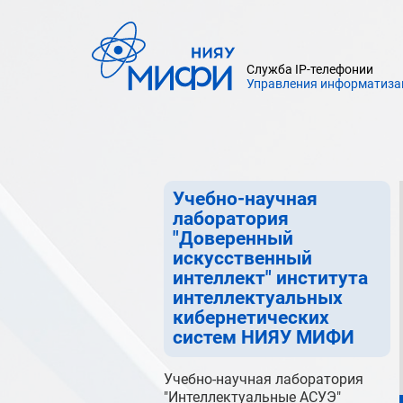
кибернетических систем НИЯУ
МИФИ
Учебно-научная лаборатория
Служба IP-телефонии
Управления информатиза
"Геоинформатика и 3D-
моделирование" института
интеллектуальных
кибернетических систем НИЯУ
МИФИ
Учебно-научная
лаборатория
"Доверенный
искусственный
интеллект" института
интеллектуальных
кибернетических
систем НИЯУ МИФИ
Учебно-научная лаборатория
"Интеллектуальные АСУЭ"