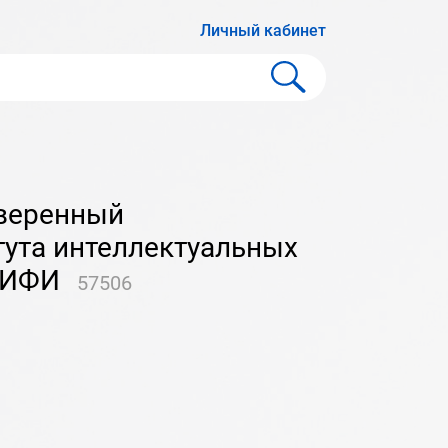
Личный кабинет
И
тута интеллектуальных
МИФИ
57506