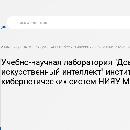
ции
<
институт интеллектуальных кибернетических систем НИЯУ МИФ
учебно-научная лаборатория "Доверенный
искусственный интеллект" инсти
кибернетических систем НИЯУ 