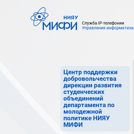
департамента по молодежной
политике НИЯУ МИФИ
Отдел развития
Служба IP-телефонии
Управления информатиза
студенческого
самоуправления дирекции
развития студенческих
объединений департамента по
молодежной политике НИЯУ
МИФИ
Центр поддержки
добровольчества
дирекции развития
студенческих
объединений
департамента по
молодежной
политике НИЯУ
МИФИ