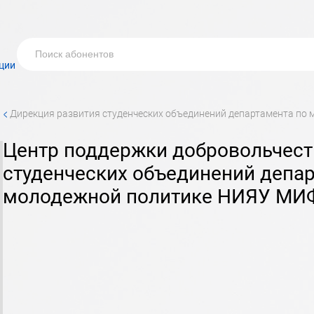
ции
<
дирекция развития студенческих объединений департамента п
центр поддержки добровольчества дирекции развития
студенческих объединений депар
молодежной политике НИЯУ МИ