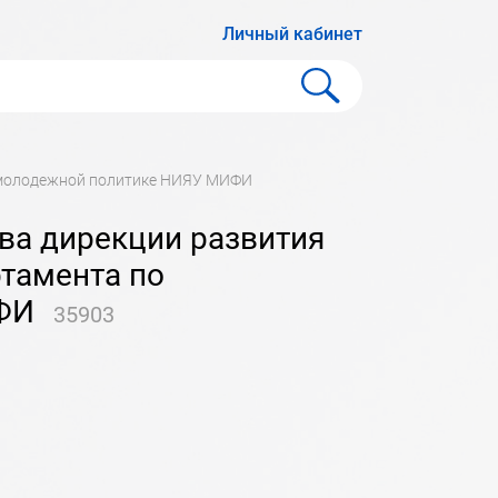
Личный кабинет
о молодежной политике НИЯУ МИФИ
тамента по
ФИ
35903