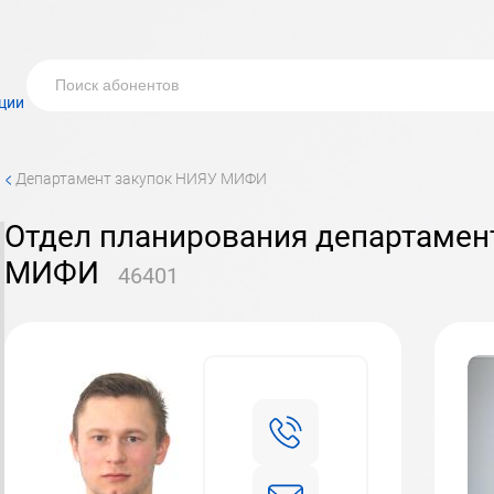
ции
<
департамент закупок НИЯУ МИФИ
отдел планирования департамента закупок НИЯУ
МИФИ
46401