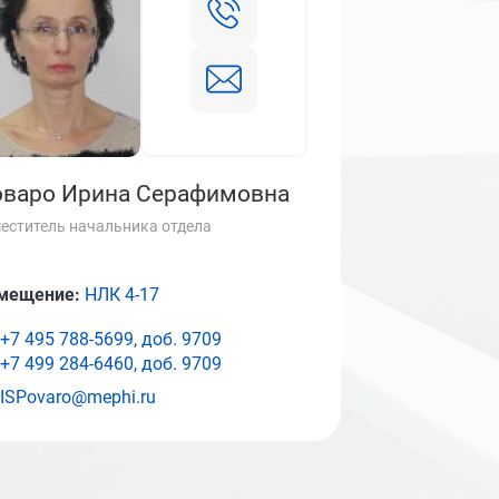
варо Ирина Серафимовна
еститель начальника отдела
мещение:
НЛК 4-17
+7 495 788-5699, доб.
9709
+7 499 284-6460, доб.
9709
ISPovaro@mephi.ru