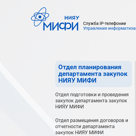
Департамент технического
сопровождения деятельности НИЯУ
МИФИ
Служба IP-телефонии
Департамент закупок
Управления информатиза
НИЯУ МИФИ
Договорной отдел департамента
закупок НИЯУ МИФИ
Отдел планирования
департамента закупок
НИЯУ МИФИ
Отдел подготовки и проведения
закупок департамента закупок
НИЯУ МИФИ
Отдел размещения договоров и
отчетности департамента
закупок НИЯУ МИФИ