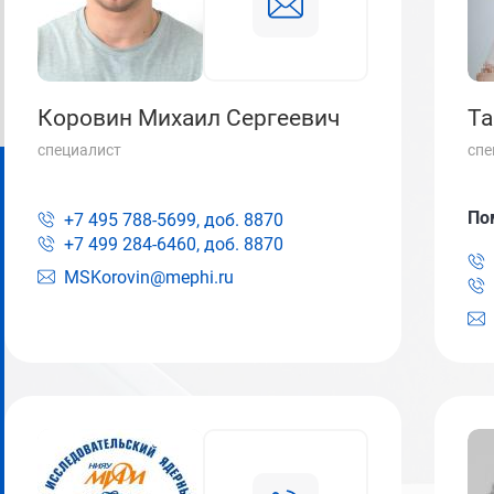
Коровин Михаил Сергеевич
Та
специалист
спе
По
+7 495 788-5699, доб.
8870
+7 499 284-6460, доб.
8870
MSKorovin@mephi.ru