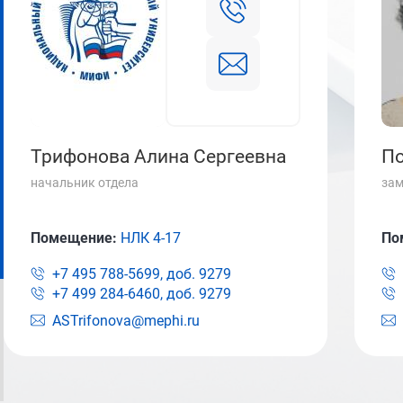
Трифонова Алина Сергеевна
По
начальник отдела
зам
Помещение:
НЛК 4-17
По
+7 495 788-5699, доб.
9279
+7 499 284-6460, доб.
9279
ASTrifonova@mephi.ru