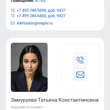
Помещение:
К-705
+7 495 788-5699, доб.
9437
+7 499 284-6460, доб.
9437
AAVlaskin@mephi.ru
Замуруева Татьяна Константиновна
ведущий экономист