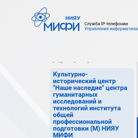
Центр инновационного развития и
менеджмента
Служба IP-телефонии
Центр довузовской подготовки
Управления информатиза
предуниверситария НИЯУ МИФИ
Междисциплинарный центр
суперкомпьютерных вычислений
предуниверситария НИЯУ МИФИ
Культурно-
исторический центр
"Наше наследие" центра
гуманитарных
исследований и
технологий института
общей
профессиональной
подготовки (М) НИЯУ
МИФИ