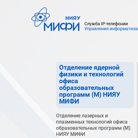
Отдел экспорта образования
управления международного
Служба IP-телефонии
развития и экспорта образования
Управления информатиза
НИЯУ МИФИ
Офис образовательных
программ (М) НИЯУ МИФИ
Отделение ядерной
физики и технологий
офиса
образовательных
программ (М) НИЯУ
МИФИ
Отделение лазерных и
плазменных технологий офиса
образовательных программ (М)
НИЯУ МИФИ