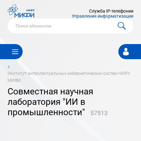
Служба IP-телефонии
Управления информатизации
Личный
кабинет
<
институт интеллектуальных кибернетических систем НИЯУ
МИФИ
Совместная научная
лаборатория "ИИ в
промышленности"
57513