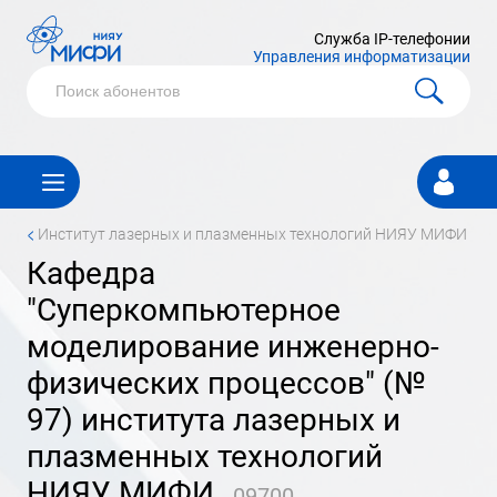
Служба IP-телефонии
Управления информатизации
Личный
кабинет
<
институт лазерных и плазменных технологий НИЯУ МИФИ
кафедра
"Суперкомпьютерное
моделирование инженерно-
физических процессов" (№
97) института лазерных и
плазменных технологий
НИЯУ МИФИ
09700