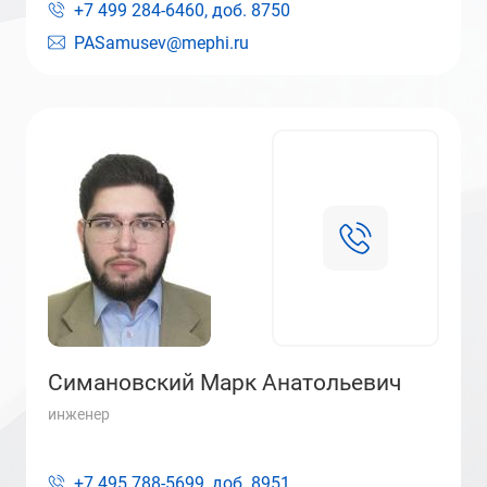
+7 499 284-6460, доб.
8750
PASamusev@mephi.ru
Симановский Марк Анатольевич
инженер
+7 495 788-5699, доб.
8951