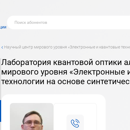
ции
<
научный центр мирового уровня «Электронные и квантовые техн
Лаборатория квантовой оптики алмаза научного центра
мирового уровня «Электронные 
технологии на основе синтетиче