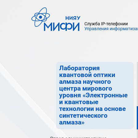
квантовые технологии на
основе синтетического
алмаза»
Служба IP-телефонии
Управления информатиза
Лаборатория алмазной
электроники научного центра
мирового уровня «Электронные
и квантовые технологии на
основе синтетического алмаза»
Лаборатория
квантовой оптики
алмаза научного
центра мирового
уровня «Электронные
и квантовые
технологии на основе
синтетического
алмаза»