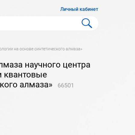
Личный кабинет
ологии на основе синтетического алмаза»
и квантовые
ского алмаза»
66501