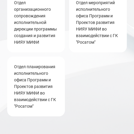
отдел
Отдел мероприятий
организационного
исполнительного
сопровождения
офиса Программ и
исполнительной
Проектов развития
дирекции программы
НИЯУ МИФИ во
создания и развития
взаимодействии с ГК
НИЯУ МИФИ
"Росатом"
Отдел планирования
исполнительного
офиса Программ и
Проектов развития
НИЯУ МИФИ во
взаимодействии с ГК
"Росатом"