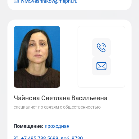
NMSveshnikov@mephi.ru
Чайнова Светлана Васильевна
специалист по связям с общественностью
Помещение:
проходная
+7 495 788-5699, доб.
9730