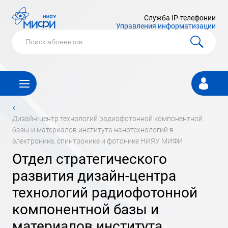
Служба IP-телефонии
Управления информатизации
Личный
кабинет
<
дизайн-центр технологий радиофотонной компонентной
базы и материалов института нанотехнологий в
электронике, спинтронике и фотонике НИЯУ МИФИ
отдел стратегического
развития дизайн-центра
технологий радиофотонной
компонентной базы и
материалов института