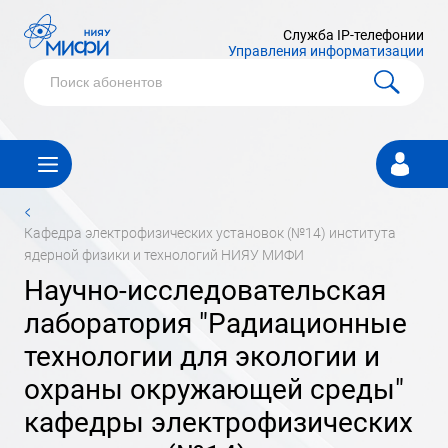
Служба IP-телефонии
Управления информатизации
Личный
кабинет
<
кафедра электрофизических установок (№14) института
ядерной физики и технологий НИЯУ МИФИ
научно-исследовательская
лаборатория "Радиационные
технологии для экологии и
охраны окружающей среды"
кафедры электрофизических