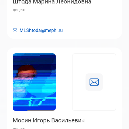
Штода Марина Леонидовна
доцент
MLShtoda@mephi.ru
Мосин Игорь Васильевич
доцент