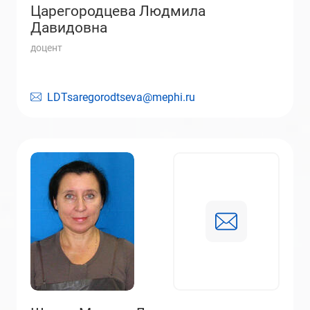
Царегородцева Людмила
Давидовна
доцент
LDTsaregorodtseva@mephi.ru