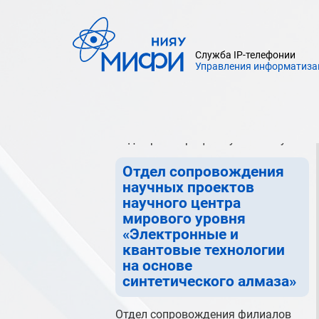
студентами управления
бухгалтерского учета НИЯУ МИФИ
Отдел реализации закупок по
Служба IP-телефонии
сопровождению Программ и
Управления информатиза
Проектов управления материально-
технических ресурсов
департамента закупок НИЯУ МИФИ
Отдел регистрации и учета закупок
Отдел сопровождения
научных проектов
научного центра
мирового уровня
«Электронные и
квантовые технологии
на основе
синтетического алмаза»
Отдел сопровождения филиалов