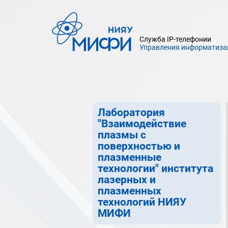
Институт лазерных и
плазменных технологий
НИЯУ МИФИ
Служба IP-телефонии
Управления информатиза
Международная научная
лаборатория "Квантовая
метрология" института лазерных
и плазменных технологий НИЯУ
МИФИ
Лаборатория
"Взаимодействие
плазмы с
поверхностью и
плазменные
технологии" института
лазерных и
плазменных
технологий НИЯУ
МИФИ