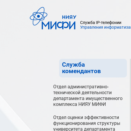
инженера департамента
инженерного обеспечения НИЯУ
МИФИ
Служба IP-телефонии
Административно-
Управления информатиза
хозяйственный отдел
департамента
имущественного
комплекса НИЯУ МИФИ
Служба
комендантов
Отдел административно-
технической деятельности
департамента имущественного
комплекса НИЯУ МИФИ
Отдел оценки эффективности
функционирования структуры
университета департамента