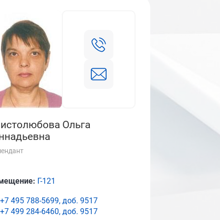
истолюбова Ольга
ннадьевна
ендант
мещение:
Г-121
+7 495 788-5699, доб.
9517
+7 499 284-6460, доб.
9517