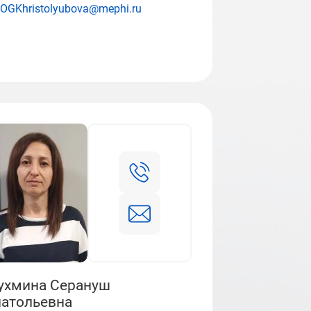
OGKhristolyubova@mephi.ru
ухмина Серануш
атольевна