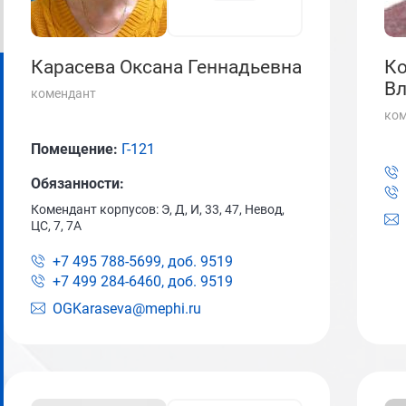
Карасева Оксана Геннадьевна
К
В
комендант
ком
Помещение:
Г-121
Обязанности:
Комендант корпусов: Э, Д, И, 33, 47, Невод,
ЦС, 7, 7А
+7 495 788-5699, доб.
9519
+7 499 284-6460, доб.
9519
OGKaraseva@mephi.ru