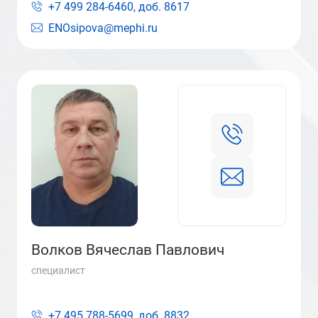
+7 499 284-6460, доб.
8617
ENOsipova@mephi.ru
Волков Вячеслав Павлович
специалист
+7 495 788-5699, доб.
8832