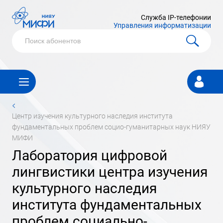
Служба IP-телефонии
Управления информатизации
Личный
кабинет
<
центр изучения культурного наследия института
фундаментальных проблем социо-гуманитарных наук НИЯУ
МИФИ
лаборатория цифровой
лингвистики центра изучения
культурного наследия
института фундаментальных
проблем социально-