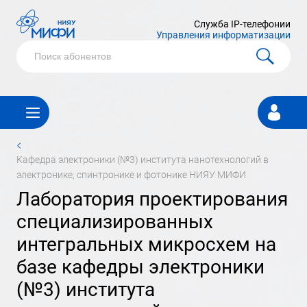
Служба IP-телефонии
Управления информатизации
Личный
кабинет
<
кафедра электроники (№3) института нанотехнологий в
электронике, спинтронике и фотонике НИЯУ МИФИ
лаборатория проектирования
специализированных
интегральных микросхем на
базе кафедры электроники
(№3) института