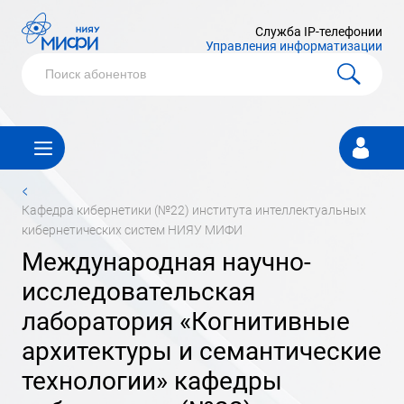
Служба IP-телефонии
Управления информатизации
Личный
кабинет
<
кафедра кибернетики (№22) института интеллектуальных
кибернетических систем НИЯУ МИФИ
Международная научно-
исследовательская
лаборатория «Когнитивные
архитектуры и семантические
технологии» кафедры