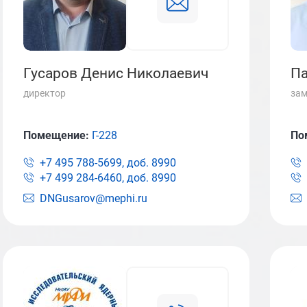
Гусаров Денис Николаевич
Па
директор
зам
Помещение:
Г-228
По
+7 495 788-5699, доб.
8990
+7 499 284-6460, доб.
8990
DNGusarov@mephi.ru