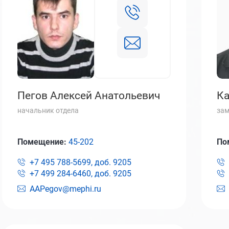
Пегов Алексей Анатольевич
Ка
начальник отдела
зам
Помещение:
45-202
По
+7 495 788-5699, доб.
9205
+7 499 284-6460, доб.
9205
AAPegov@mephi.ru