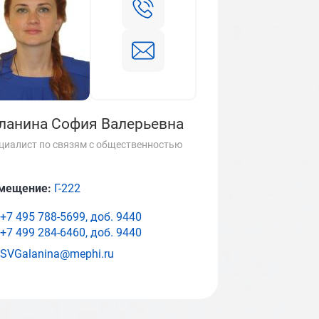
ланина София Валерьевна
циалист по связям с общественностью
мещение:
Г-222
+7 495 788-5699, доб.
9440
+7 499 284-6460, доб.
9440
SVGalanina@mephi.ru