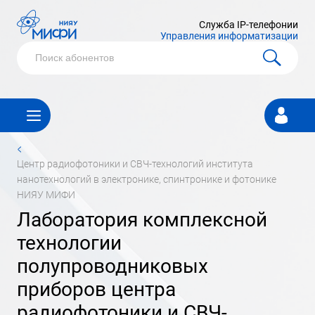
Служба IP-телефонии
Управления информатизации
Личный
кабинет
<
центр радиофотоники и СВЧ-технологий института
нанотехнологий в электронике, спинтронике и фотонике
НИЯУ МИФИ
лаборатория комплексной
технологии
полупроводниковых
приборов центра
радиофотоники и СВЧ-