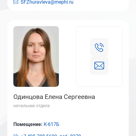
SFZhuravleva@mephi.ru
Одинцова Елена Сергеевна
начальник отдела
Помещение:
К-617Б