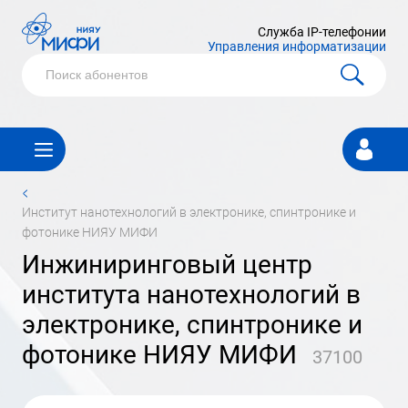
Служба IP-телефонии
Управления информатизации
Личный
кабинет
<
институт нанотехнологий в электронике, спинтронике и
фотонике НИЯУ МИФИ
инжиниринговый центр
института нанотехнологий в
электронике, спинтронике и
фотонике НИЯУ МИФИ
37100