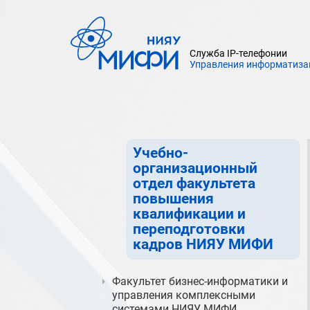
Факультет повышения
квалификации и
Служба IP-телефонии
переподготовки кадров
Управления информатиза
НИЯУ МИФИ
Центр инновационного развития
и менеджмента
Учебно-
организационный
отдел факультета
повышения
квалификации и
переподготовки
кадров НИЯУ МИФИ
Факультет бизнес-информатики и
управления комплексными
системами НИЯУ МИФИ