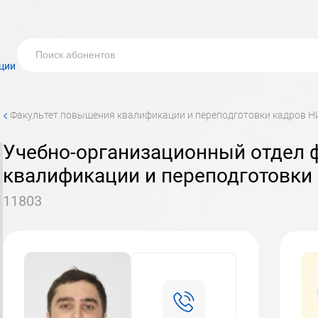
ции
<
факультет повышения квалификации и переподготовки кадров
учебно-организационный отдел факультета повышения
квалификации и переподготовк
11803