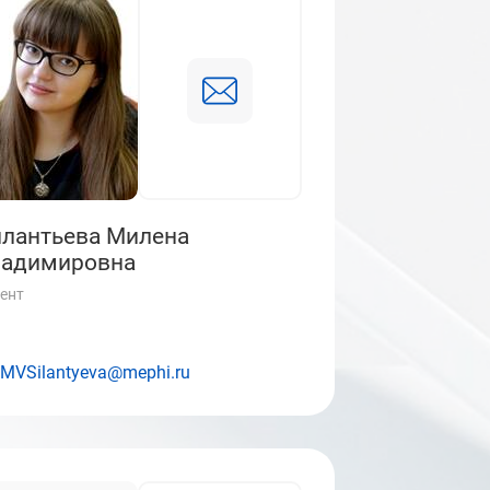
лантьева Милена
ладимировна
ент
MVSilantyeva@mephi.ru