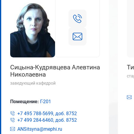
Сицына-Кудрявцева Алевтина
Ти
Николаевна
ста
заведующий кафедрой
Помещение:
Г-201
+7 495 788-5699, доб.
8752
+7 499 284-6460, доб.
8752
ANSitsyna@mephi.ru