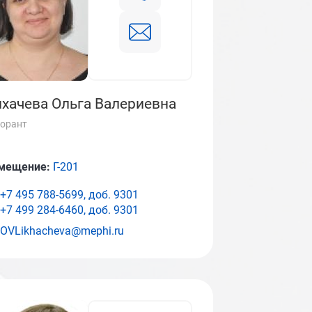
хачева Ольга Валериевна
орант
мещение:
Г-201
+7 495 788-5699, доб.
9301
+7 499 284-6460, доб.
9301
OVLikhacheva@mephi.ru