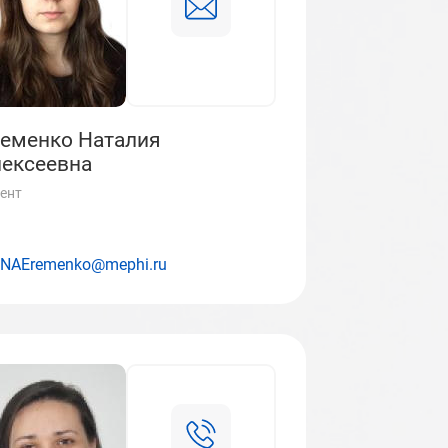
еменко Наталия
ексеевна
ент
NAEremenko@mephi.ru