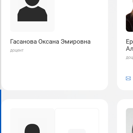
Гасанова Оксана Эмировна
Ер
Ал
доцент
доц