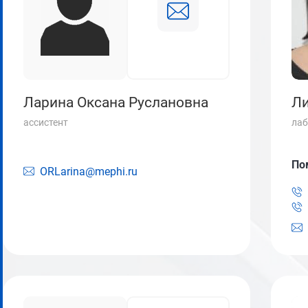
Ларина Оксана Руслановна
Ли
ассистент
лаб
По
ORLarina@mephi.ru