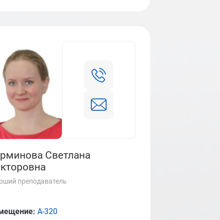
рминова Светлана
кторовна
рший преподаватель
мещение:
А-320