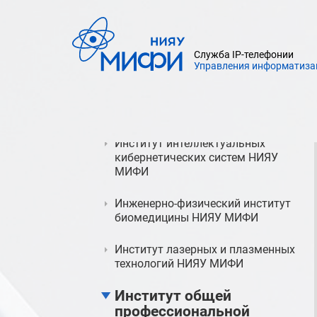
МИФИ
Институт ядерной физики и
технологий НИЯУ МИФИ
Служба IP-телефонии
Управления информатиза
Институт нанотехнологий в
электронике, спинтронике и
фотонике НИЯУ МИФИ
Институт интеллектуальных
кибернетических систем НИЯУ
МИФИ
Инженерно-физический институт
биомедицины НИЯУ МИФИ
Институт лазерных и плазменных
технологий НИЯУ МИФИ
Институт общей
профессиональной