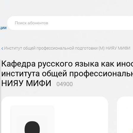
ции
<
институт общей профессиональной подготовки (М) НИЯУ МИФИ
кафедра русского языка как иностранного (№49)
института общей профессиональн
НИЯУ МИФИ
04900