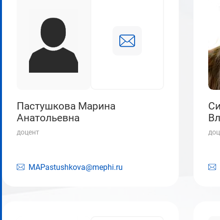
Пастушкова Марина
Си
Анатольевна
В
доцент
доц
MAPastushkova@mephi.ru