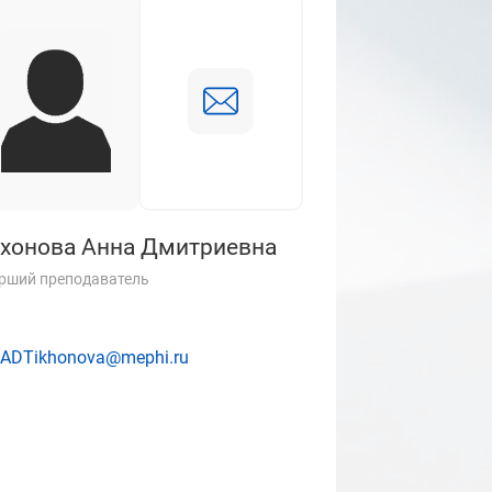
хонова Анна Дмитриевна
рший преподаватель
ADTikhonova@mephi.ru