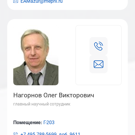
EAMazur@mephi.ru
Нагорнов Олег Викторович
главный научный сотрудник
Помещение:
Г-203
+7 495 788-5699, доб.
9611