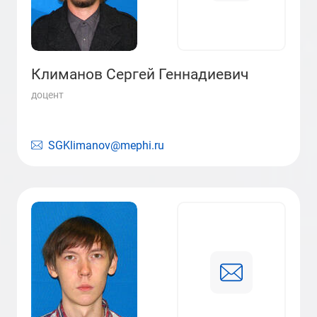
Климанов Сергей Геннадиевич
доцент
SGKlimanov@mephi.ru