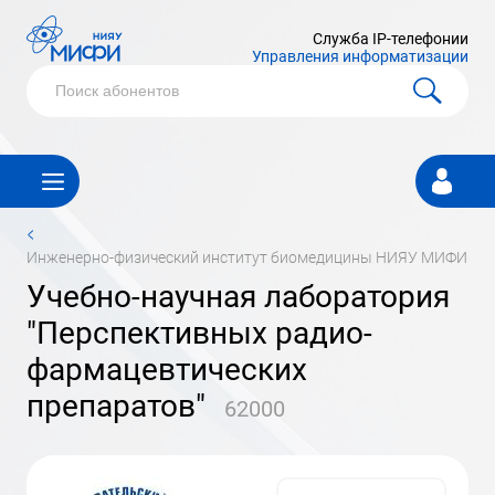
Служба IP-телефонии
Управления информатизации
Личный
кабинет
<
инженерно-физический институт биомедицины НИЯУ МИФИ
Учебно-научная лаборатория
"Перспективных радио-
фармацевтических
препаратов"
62000