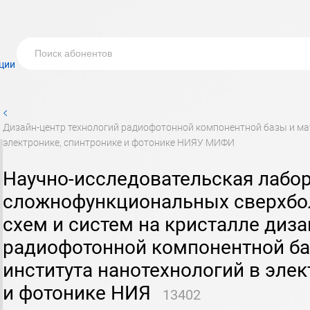
ции
<
дизайн-центр технологий радиофотонной компонентной базы и материалов института нанотехнологий в
электронике, спинтронике и фотонике НИЯУ МИФИ
научно-исследовательская лаборатория дизайна
сложнофункциональных сверхбо
схем и систем на кристалле диза
радиофотонной компонентной ба
института нанотехнологий в элек
ых
и фотонике НИЯ
13402