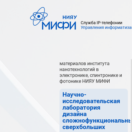
компонентной базы и
материалов института
нанотехнологий в
электронике, спинтронике и
Служба IP-телефонии
фотонике НИЯУ МИФИ
Управления информатиза
Отдел стратегического
развития дизайн-центра
технологий радиофотонной
компонентной базы и
материалов института
нанотехнологий в
электронике, спинтронике и
фотонике НИЯУ МИФИ
Научно-
исследовательская
лаборатория
дизайна
сложнофункциональн
сверхбольших