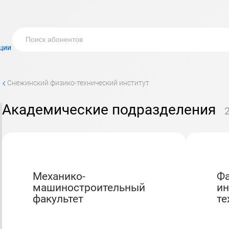
ции
<
Снежинский физико-технический институт
Академические подразделения
Механико-
Факультет
машиностроительный
и
факультет
те