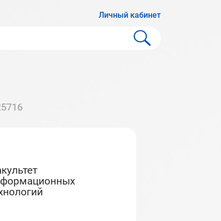
Личный кабинет
25716
нформационных
хнологий