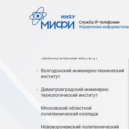
Экстренные службы
Служба IP-телефонии
Предуниверситарий НИЯУ МИФИ
Управления информатиза
Филиалы НИЯУ МИФИ
Балаковский инженерно-
технологический институт
Волгодонский инженерно-технический
институт
Димитровградский инженерно-
технологический институт
Московский областной
политехнический колледж
Нововоронежский политехнический