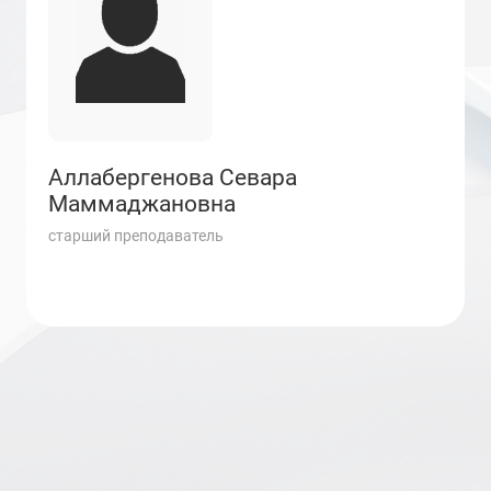
Аллабергенова Севара
Маммаджановна
старший преподаватель