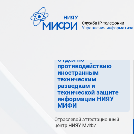
Военно-мобилизационное
управление
Служба IP-телефонии
Управления информатиза
Управление режима и
информационной
безопасности НИЯУ МИФИ
Отдел по
противодействию
иностранным
техническим
разведкам и
технической защите
информации НИЯУ
МИФИ
Отраслевой аттестационный
центр НИЯУ МИФИ