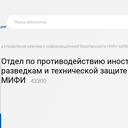
ции
<
управление режима и информационной безопасности НИЯУ МИ
Отдел по противодействию иностранным техническим
разведкам и технической защит
МИФИ
43300