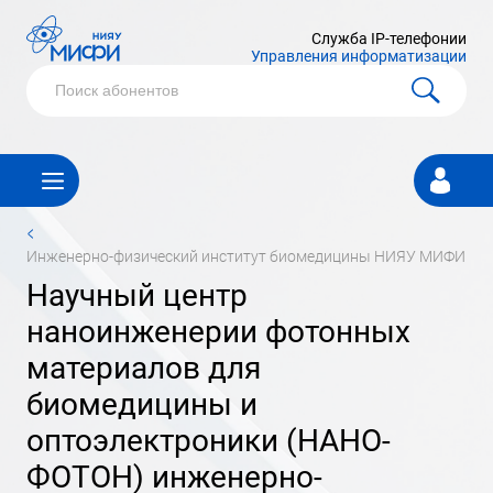
Служба IP-телефонии
Управления информатизации
Личный
кабинет
<
инженерно-физический институт биомедицины НИЯУ МИФИ
научный центр
наноинженерии фотонных
материалов для
биомедицины и
оптоэлектроники (НАНО-
ФОТОН) инженерно-