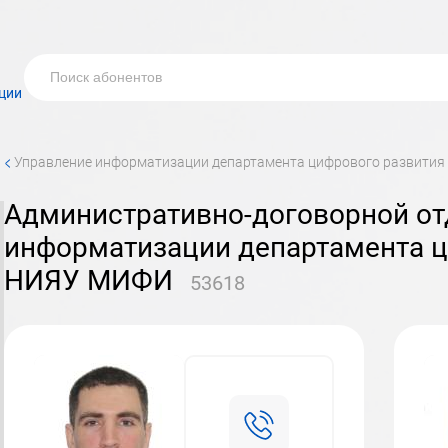
ции
<
управление информатизации департамента цифрового развити
административно-договорной отдел управления
информатизации департамента ц
НИЯУ МИФИ
53618