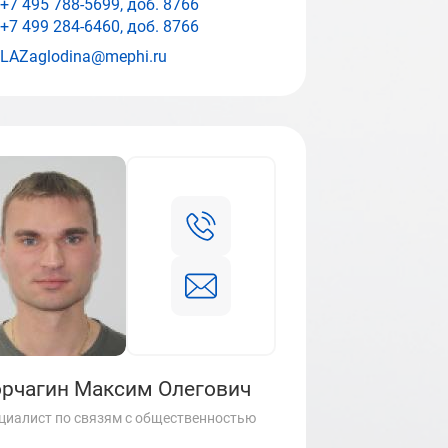
+7 495 788-5699, доб.
8766
+7 499 284-6460, доб.
8766
LAZaglodina@mephi.ru
рчагин Максим Олегович
циалист по связям с общественностью