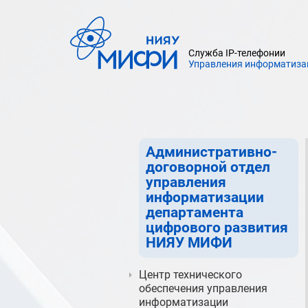
образовательного процесса
департамента цифрового
развития НИЯУ МИФИ
Служба IP-телефонии
Управление
Управления информатиза
информатизации
департамента
цифрового развития
НИЯУ МИФИ
Административно-
договорной отдел
управления
информатизации
департамента
цифрового развития
НИЯУ МИФИ
Центр технического
обеспечения управления
информатизации