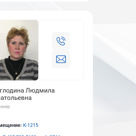
глодина Людмила
атольевна
женер
мещение:
К-1215