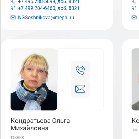
+7 495 788-5699, доб.
8321
+7 499 284-6460, доб.
8321
NGSoshnikova@mephi.ru
Кондратьева Ольга
Ко
Михайловна
спе
техник