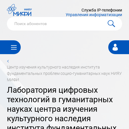
Служба IP-телефонии
Управления информатизации
Личный
кабинет
<
центр изучения культурного наследия института
фундаментальных проблем социо-гуманитарных наук НИЯУ
МИФИ
лаборатория цифровых
технологий в гуманитарных
науках центра изучения
культурного наследия
института фундаментальных