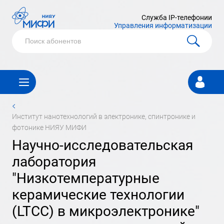
Служба IP-телефонии
Управления информатизации
Личный
кабинет
<
институт нанотехнологий в электронике, спинтронике и
фотонике НИЯУ МИФИ
научно-исследовательская
лаборатория
"Низкотемпературные
керамические технологии
(LTCC) в микроэлектронике"