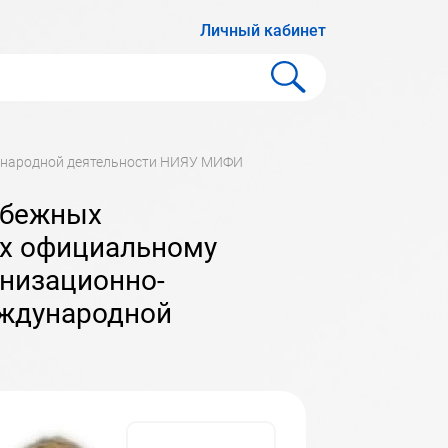
Личный кабинет
дународной деятельности НИЯУ МИФИ
их официальному
низационно-
еждународной