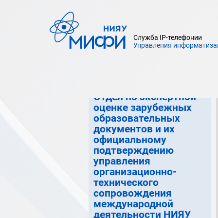
сопровождения международной
деятельности НИЯУ МИФИ
Отдел по работе с иностранными
Служба IP-телефонии
обучающимися управления
Управления информатиза
организационно-технического
сопровождения международной
деятельности НИЯУ МИФИ
Отдел по экспертной
оценке зарубежных
образовательных
документов и их
официальному
подтверждению
управления
организационно-
технического
сопровождения
международной
деятельности НИЯУ