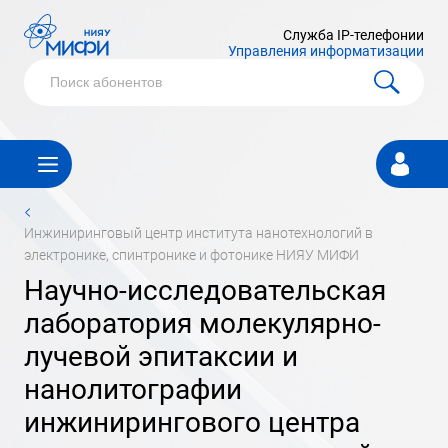
Служба IP-телефонии
Управления информатизации
Личный
кабинет
<
инжиниринговый центр института нанотехнологий в
электронике, спинтронике и фотонике НИЯУ МИФИ
научно-исследовательская
лаборатория молекулярно-
лучевой эпитаксии и
нанолитографии
инжинирингового центра