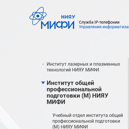
электронике, спинтронике и
фотонике НИЯУ МИФИ
Институт интеллектуальных
Служба IP-телефонии
кибернетических систем НИЯУ
Управления информатиза
МИФИ
Инженерно-физический институт
биомедицины НИЯУ МИФИ
Институт лазерных и плазменных
технологий НИЯУ МИФИ
Институт общей
профессиональной
подготовки (М) НИЯУ
МИФИ
Учебный отдел института общей
профессиональной подготовки
(М) НИЯУ МИФИ