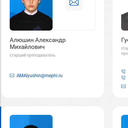
Алюшин Александр
Гу
Михайлович
ста
про
старший преподаватель
AMAlyushin@mephi.ru