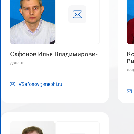
Сафонов Илья Владимирович
К
Ви
доцент
доц
IVSafonov@mephi.ru