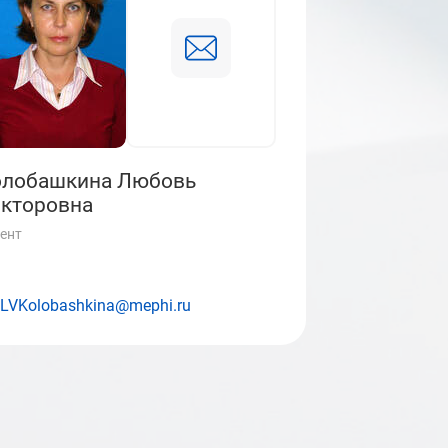
олобашкина Любовь
кторовна
ент
LVKolobashkina@mephi.ru