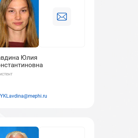
авдина Юлия
нстантиновна
истент
YKLavdina@mephi.ru