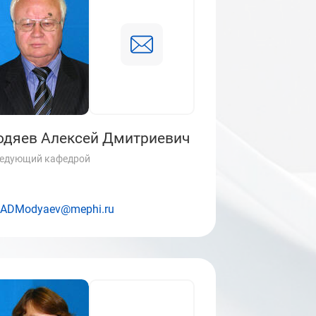
дяев Алексей Дмитриевич
едующий кафедрой
ADModyaev@mephi.ru