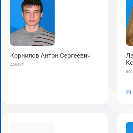
Корнилов Антон Сергеевич
Л
Ко
доцент
асс