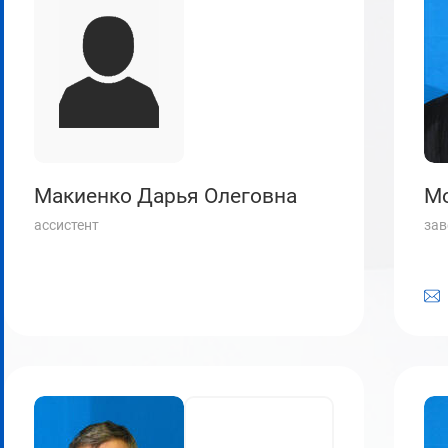
Макиенко Дарья Олеговна
Мо
ассистент
зав