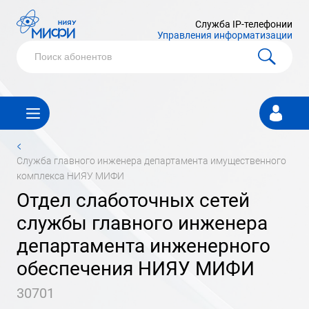
Служба IP-телефонии
Управления информатизации
Личный
кабинет
<
служба главного инженера департамента имущественного
комплекса НИЯУ МИФИ
отдел слаботочных сетей
службы главного инженера
департамента инженерного
обеспечения НИЯУ МИФИ
30701