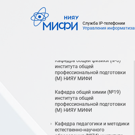
профессиональной подготовки
(М) НИЯУ МИФИ
Кафедра информатики и
Служба IP-телефонии
Управления информатиза
процессов управления (№17)
института общей
профессиональной подготовки
(М) НИЯУ МИФИ
Кафедра общей физики (№6)
института общей
профессиональной подготовки
(М) НИЯУ МИФИ
Кафедра общей химии (№19)
института общей
профессиональной подготовки
(М) НИЯУ МИФИ
Кафедра педагогики и методики
естественно-научного