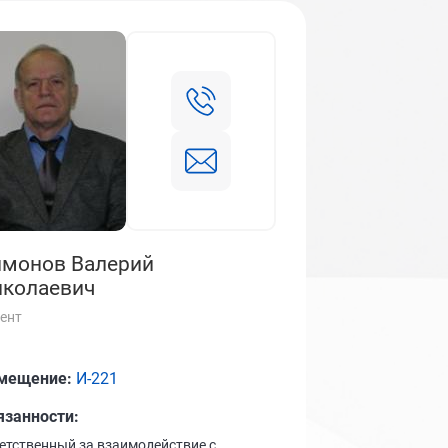
монов Валерий
колаевич
ент
мещение:
И-221
язанности:
етственный за взаимодействие с