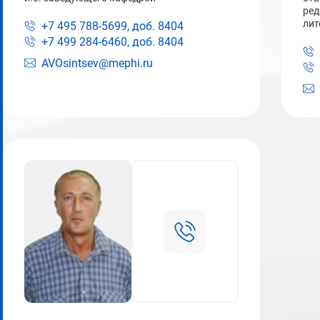
ред
лит
+7 495 788-5699, доб.
8404
+7 499 284-6460, доб.
8404
AVOsintsev@mephi.ru