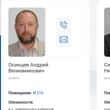
Осинцев Андрей
Си
Вениаминович
Ни
доцент
доц
Помещение:
И-216
По
Обязанности:
Об
и.о. заведующего кафедрой
отв