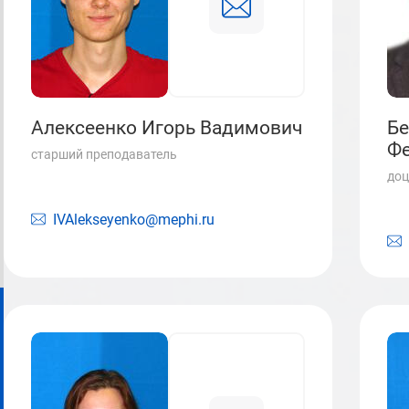
Алексеенко Игорь Вадимович
Бе
Ф
старший преподаватель
доц
IVAlekseyenko@mephi.ru