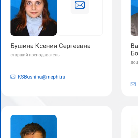
Бушина Ксения Сергеевна
Ва
Бо
старший преподаватель
доц
KSBushina@mephi.ru