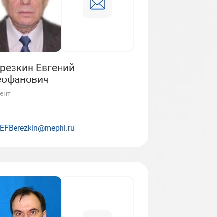
резкин Евгений
еофанович
ент
EFBerezkin@mephi.ru