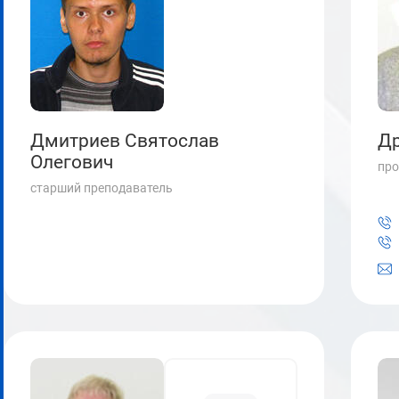
Дмитриев Святослав
Др
Олегович
про
старший преподаватель