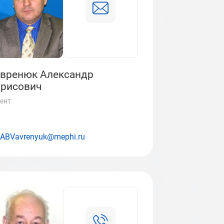
вренюк Александр
рисович
ент
ABVavrenyuk@mephi.ru