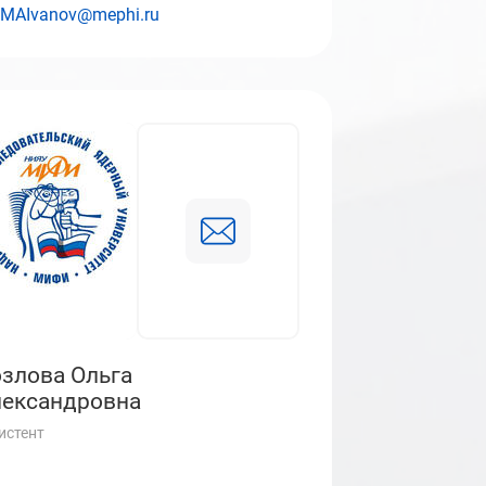
MAIvanov@mephi.ru
злова Ольга
ександровна
истент