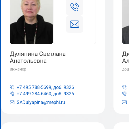
Дуляпина Светлана
Д
Анатольевна
Ал
инженер
доц
+7 495 788-5699, доб.
9326
+7 499 284-6460, доб.
9326
SADulyapina@mephi.ru