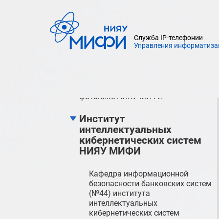
Институт финансовых технологий и
экономической безопасности НИЯУ
МИФИ
Служба IP-телефонии
Институт ядерной физики и
Управления информатиза
технологий НИЯУ МИФИ
Институт нанотехнологий в
электронике, спинтронике и
фотонике НИЯУ МИФИ
Институт
интеллектуальных
кибернетических систем
НИЯУ МИФИ
Кафедра информационной
безопасности банковских систем
(№44) института
интеллектуальных
кибернетических систем