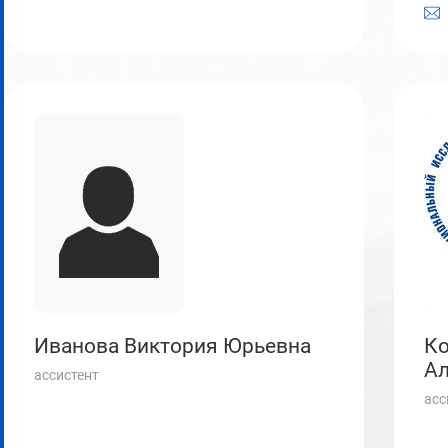
Иванова Виктория Юрьевна
Ко
Ал
ассистент
асс