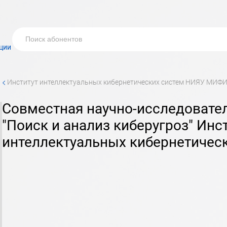
ции
<
институт интеллектуальных кибернетических систем НИЯУ МИФ
Совместная научно-исследовательская лаборатория
"Поиск и анализ киберугроз" Инс
интеллектуальных кибернетичес