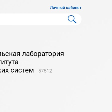
Личный кабинет
И
титута
ких систем
57512