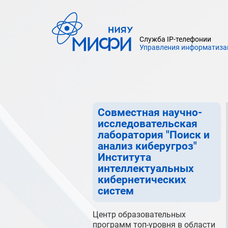
Аттестационно-испытательный
центр информационной
безопасности и систем защиты
информации НИЯУ МИФИ
Служба IP-телефонии
Управления информатиза
Кафедра стратегии и технологии
кибербезопасности (№43)
института интеллектуальных
кибернетических систем
Совместная научно-
исследовательская
лаборатория "Поиск и
анализ киберугроз"
Института
интеллектуальных
кибернетических
систем
Центр образовательных
программ топ-уровня в области