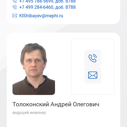
+7 495 788-5699, доб.
8788
+7 499 284-6460, доб.
8788
KIShibayev@mephi.ru
Толоконский Андрей Олегович
ведущий инженер