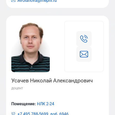
AVUlanova@mephi.ru
Усачев Николай Александрович
доцент
Помещение:
НЛК 2-24
+7 495 788-5699, доб.
6946