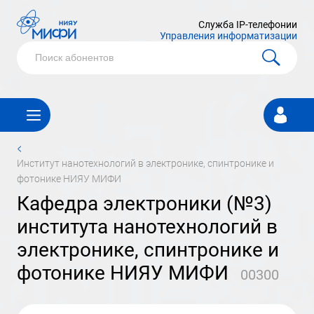
Служба IP-телефонии
Управления информатизации
Личный
кабинет
<
институт нанотехнологий в электронике, спинтронике и
фотонике НИЯУ МИФИ
кафедра электроники (№3)
института нанотехнологий в
электронике, спинтронике и
фотонике НИЯУ МИФИ
00300